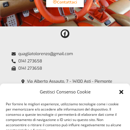
Contattaci
quagliatolorenzo@gmail.com
0141 273658
0141 273658
Via Alberto Assauto, 7 - 14100 Asti - Piemonte
Quagliato Lorenzo - P.iva: 00218450054
Gestisci Consenso Cookie
Copyright 2018 /2026
Per fornire le migliori esperienze, utilizziamo tecnologie come i cookie
Orari
per memorizzare e/o accedere alle informazioni del dispositivo. Il
consenso a queste tecnologie ci permetterà di elaborare dati come il
comportamento di navigazione o ID unici su questo sito. Non
Lun - Ven:
acconsentire o ritirare il consenso può influire negativamente su alcune
8:00 - 12:00