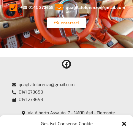
+39 0141 273658
quagliatolorenzo@gmail.com
Contattaci
quagliatolorenzo@gmail.com
0141 273658
0141 273658
Via Alberto Assauto, 7 - 14100 Asti - Piemonte
Quagliato Lorenzo - P.iva: 00218450054
Gestisci Consenso Cookie
Copyright 2018 /2026