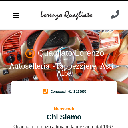
Quagliato Lorenzo
Autoselleria -Tappezziere: Asti -
Alba
Contattaci: 0141 273658
Benvenuti
Chi Siamo
Quagliato Lorenzo artigiano tappezziere dal 1967.