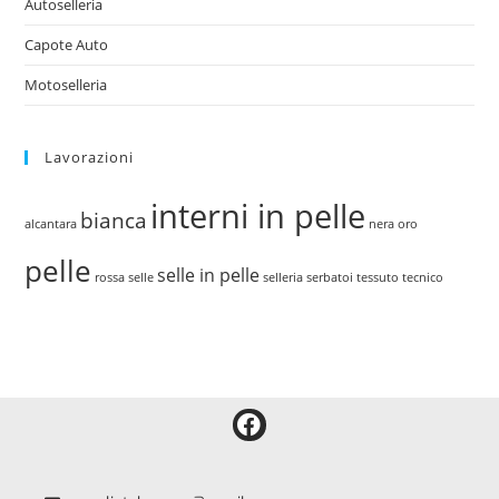
Autoselleria
Capote Auto
Motoselleria
Lavorazioni
interni in pelle
bianca
alcantara
nera
oro
pelle
selle in pelle
rossa
selle
selleria
serbatoi
tessuto tecnico