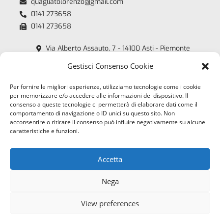
quagliatolorenzo@gmail.com
0141 273658
0141 273658
Via Alberto Assauto, 7 - 14100 Asti - Piemonte
Quagliato Lorenzo - P.iva: 00218450054
Gestisci Consenso Cookie
Copyright 2018 /2026
Per fornire le migliori esperienze, utilizziamo tecnologie come i cookie
Orari
per memorizzare e/o accedere alle informazioni del dispositivo. Il
consenso a queste tecnologie ci permetterà di elaborare dati come il
comportamento di navigazione o ID unici su questo sito. Non
Lun - Ven:
acconsentire o ritirare il consenso può influire negativamente su alcune
8:00 - 12:00
caratteristiche e funzioni.
14:15 - 18:30
Sab:
Accetta
8:00 - 12:00
Nega
Privacy Policy
View preferences
Cookies Policy
Credits & Powered by RIROWEB