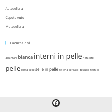
Autoselleria
Capote Auto
Motoselleria
Lavorazioni
interni in pelle
bianca
alcantara
nera
oro
pelle
selle in pelle
rossa
selle
selleria
serbatoi
tessuto tecnico