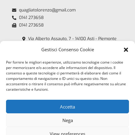
quagliatolorenzo@gmail.com
0141 273658
0141 273658
Via Alberto Assauto, 7 - 14100 Asti - Piemonte
Quagliato Lorenzo - P.iva: 00218450054
Gestisci Consenso Cookie
Copyright 2018 /2026
Per fornire le migliori esperienze, utilizziamo tecnologie come i cookie
Orari
per memorizzare e/o accedere alle informazioni del dispositivo. Il
consenso a queste tecnologie ci permetterà di elaborare dati come il
comportamento di navigazione o ID unici su questo sito. Non
Lun - Ven:
acconsentire o ritirare il consenso può influire negativamente su alcune
8:00 - 12:00
caratteristiche e funzioni.
14:15 - 18:30
Sab:
Accetta
8:00 - 12:00
Nega
Privacy Policy
View preferences
Cookies Policy